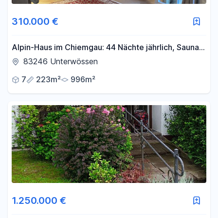
310.000 €
Alpin-Haus im Chiemgau: 44 Nächte jährlich, Sauna
& Bergblick
83246 Unterwössen
7
223m²
996m²
1.250.000 €