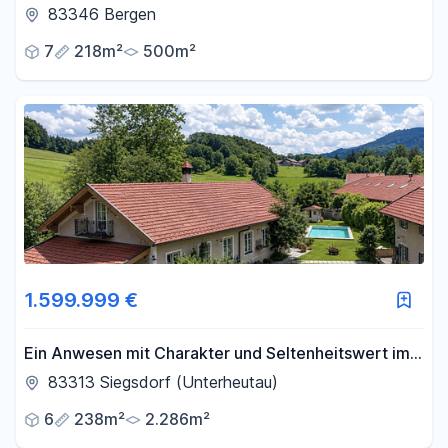
Erdwärme | Chiemseenähe
83346 Bergen
7
218m²
500m²
1.599.999 €
Ein Anwesen mit Charakter und Seltenheitswert im
Chiemgau
83313 Siegsdorf (Unterheutau)
6
238m²
2.286m²