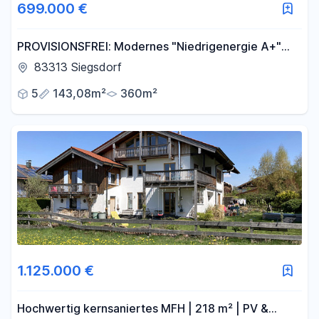
699.000 €
PROVISIONSFREI: Modernes "Niedrigenergie A+"
Holzhaus auf Erbpachtgrundstück im schönen
83313 Siegsdorf
Chiemgau
5
143,08m²
360m²
1.125.000 €
Hochwertig kernsaniertes MFH | 218 m² | PV &