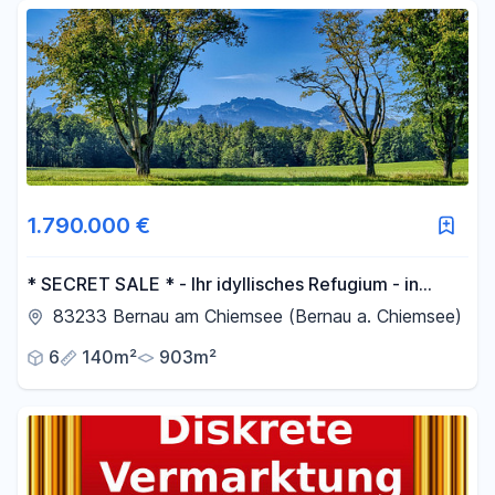
Fläche
-
m²
Filter für Fläche zurücksetzen
1.790.000 €
* SECRET SALE * - Ihr idyllisches Refugium - in
traumhafter Wohnlage
83233 Bernau am Chiemsee (Bernau a. Chiemsee)
6
140m²
903m²