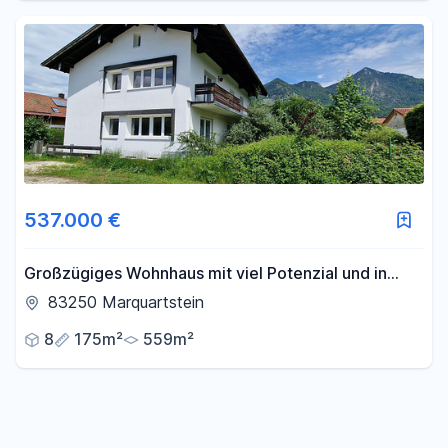
537.000 €
Großzügiges Wohnhaus mit viel Potenzial und in
bester Lage
83250 Marquartstein
8
175m²
559m²