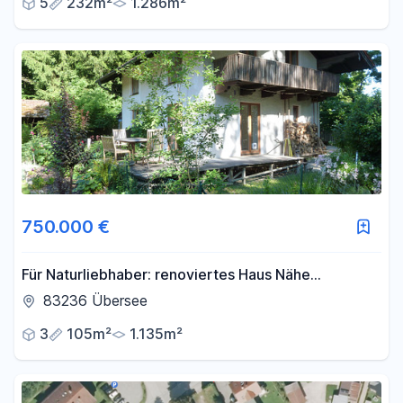
5
232m²
1.286m²
750.000 €
Für Naturliebhaber: renoviertes Haus Nähe
Chiemsee, fast Alleinlage + Bergblick
83236 Übersee
3
105m²
1.135m²