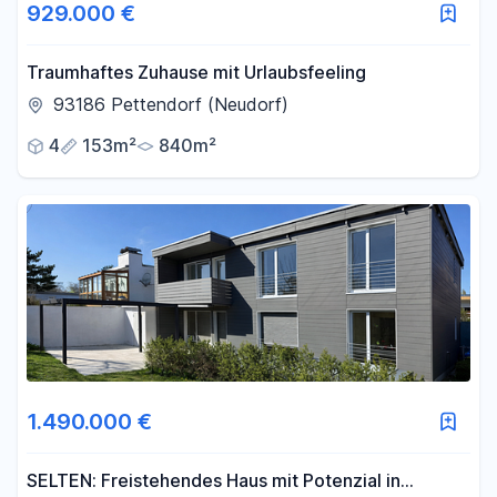
929.000 €
Traumhaftes Zuhause mit Urlaubsfeeling
93186 Pettendorf (Neudorf)
4
153m²
840m²
1.490.000 €
SELTEN: Freistehendes Haus mit Potenzial in