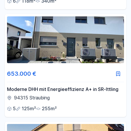
6
118m²
340m²
653.000 €
Moderne DHH mit Energieeffizienz A+ in SR-Ittling
94315 Straubing
5
125m²
255m²