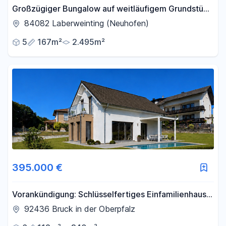
Großzügiger Bungalow auf weitläufigem Grundstück
– und optionaler Pferdehaltung
84082 Laberweinting (Neuhofen)
5
167m²
2.495m²
395.000 €
Vorankündigung: Schlüsselfertiges Einfamilienhaus
in Seenähe
92436 Bruck in der Oberpfalz