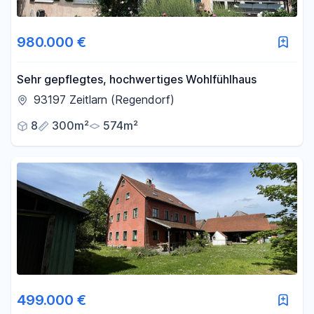
980.000 €
Sehr gepflegtes, hochwertiges Wohlfühlhaus
93197 Zeitlarn (Regendorf)
8
300m²
574m²
499.000 €