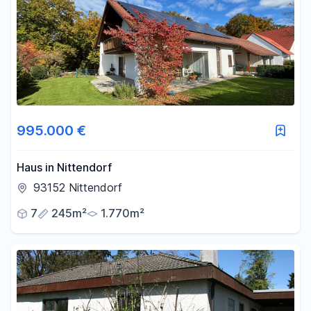
995.000 €
Haus in Nittendorf
93152 Nittendorf
7
245m²
1.770m²