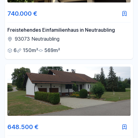
740.000 €
Freistehendes Einfamilienhaus in Neutraubling
93073 Neutraubling
6
150m²
569m²
648.500 €