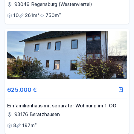
TOPLAGE mit Südgarten am Donaupark /
93049 Regensburg (Westenviertel)
Westenviertel
10
261m²
750m²
625.000 €
Einfamilienhaus mit separater Wohnung im 1. OG
93176 Beratzhausen
8
197m²