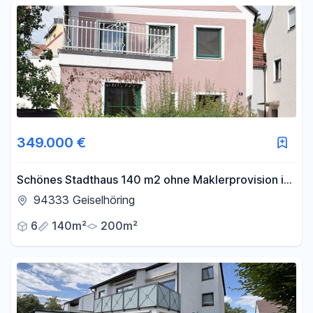
Fläche
-
m²
Filter für Fläche zurücksetzen
349.000 €
Schönes Stadthaus 140 m2 ohne Maklerprovision in
94333 Geiselhöring (Straubing/Haindling)
94333 Geiselhöring
6
140m²
200m²