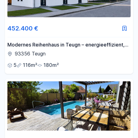
452.400 €
Modernes Reihenhaus in Teugn – energieeffizient,
familienfreundlich & hochwertig ausgestattet
93356 Teugn
5
116m²
180m²