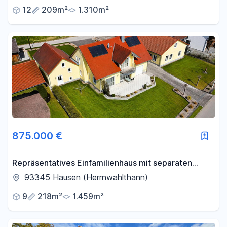
12
209m²
1.310m²
875.000 €
Repräsentatives Einfamilienhaus mit separaten
Gewerbegebäude Werkstatt/Lagerhalle
93345 Hausen (Herrnwahlthann)
9
218m²
1.459m²