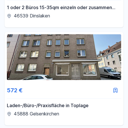
1 oder 2 Büros 15-35qm einzeln oder zusammen
direkt vom Eigentümer – möbliert & All-Inkl.-
46539 Dinslaken
Service!
572 €
Laden-/Büro-/Praxisfläche in Toplage
45888 Gelsenkirchen