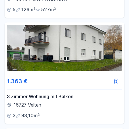
5
126m²
527m²
1.363 €
3 Zimmer Wohnung mit Balkon
16727 Velten
3
98,10m²