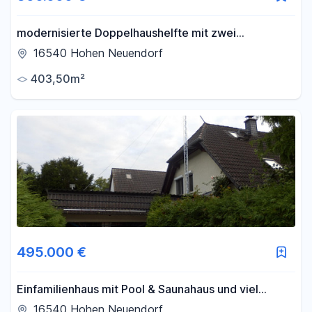
-
m²
modernisierte Doppelhaushelfte mit zwei
Wohnungen auf 403,50 qm Grundstück mit Garage
16540 Hohen Neuendorf
Filter für Fläche zurücksetzen
403,50m²
495.000 €
Einfamilienhaus mit Pool & Saunahaus und viel
Privatsphäre
16540 Hohen Neuendorf