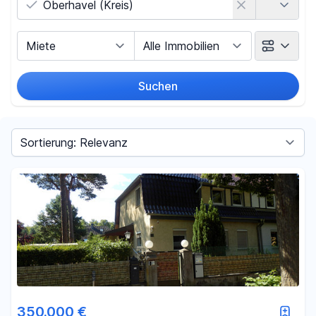
Vermarktungsart
Objektart
Suchen
Umkreis
(nur bei Ortssuche)
Sortieren nach
Preis
-
€
Filter für Preis zurücksetzen
Fläche
350.000 €