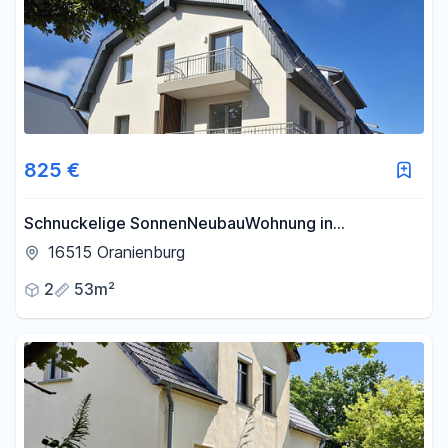
825 €
Schnuckelige SonnenNeubauWohnung in
Oranienburg - Wir suchen neue Mieter :)
16515 Oranienburg
2
53m²