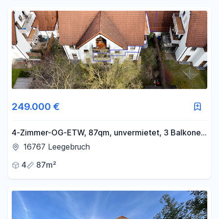
249.000 €
4-Zimmer-OG-ETW, 87qm, unvermietet, 3 Balkone,
EBK, Duplexstellplatz, provisionsfrei
16767 Leegebruch
4
87m²