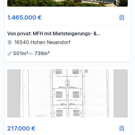
1.465.000 €
Von privat: MFH mit Mietsteigerungs- &
Aufteilungspotenzial in S-Bahn-Lage Berlin
16540 Hohen Neuendorf
501m²
739m²
217.000 €