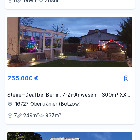
6
149m²
368m²
755.000 €
Steuer-Deal bei Berlin: 7-Zi-Anwesen + 300m² XXL-
Nutzfläche & nur 600€ Nebenkosten!
16727 Oberkrämer (Bötzow)
7
249m²
937m²