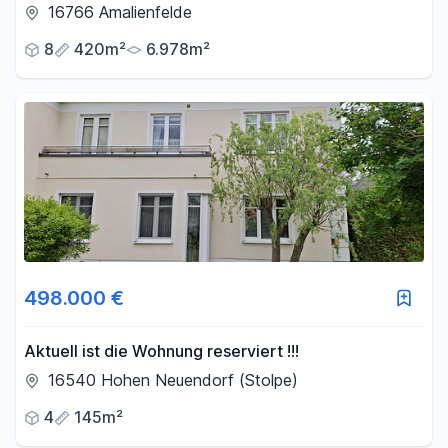
Einliegerwohnung & mögl. Grundstkserweiterung
16766 Amalienfelde
8
420m²
6.978m²
498.000 €
Aktuell ist die Wohnung reserviert !!!
16540 Hohen Neuendorf (Stolpe)
4
145m²