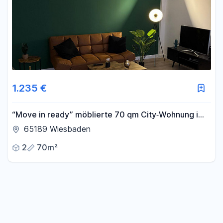
1.235 €
“Move in ready” möblierte 70 qm City‑Wohnung im
Herzen von Wiesbaden (ab 01.09)
65189 Wiesbaden
2
70m²