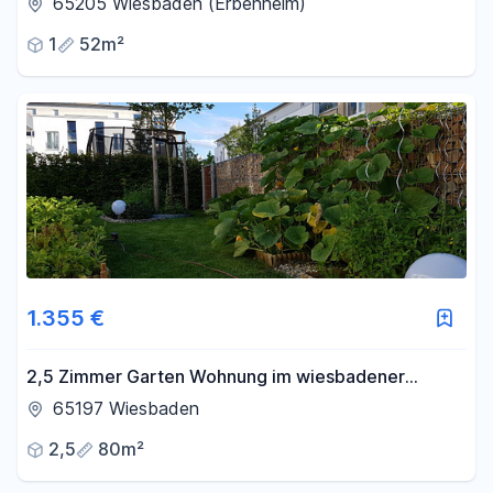
65205 Wiesbaden (Erbenheim)
1
52m²
1.355 €
2,5 Zimmer Garten Wohnung im wiesbadener
Künstlerviertel<br>
65197 Wiesbaden
2,5
80m²