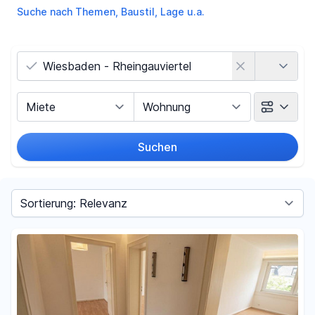
Suche nach Themen, Baustil, Lage u.a.
Land
Vermarktungsart
Objektart
Suchen
Umkreis
Sortieren nach
Preis
-
€