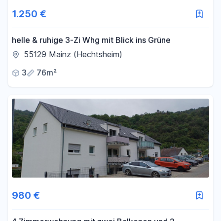
1.250 €
helle & ruhige 3-Zi Whg mit Blick ins Grüne
55129 Mainz (Hechtsheim)
3
76m²
980 €