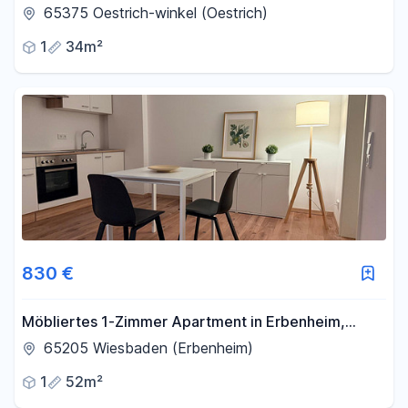
in Oestrich-winkel
65375 Oestrich-winkel (Oestrich)
1
34m²
830 €
Möbliertes 1-Zimmer Apartment in Erbenheim,
Erstbezug
65205 Wiesbaden (Erbenheim)
1
52m²