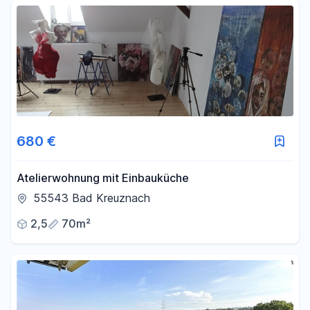
Fläche
-
m²
Filter für Fläche zurücksetzen
680 €
Atelierwohnung mit Einbauküche
55543 Bad Kreuznach
2,5
70m²