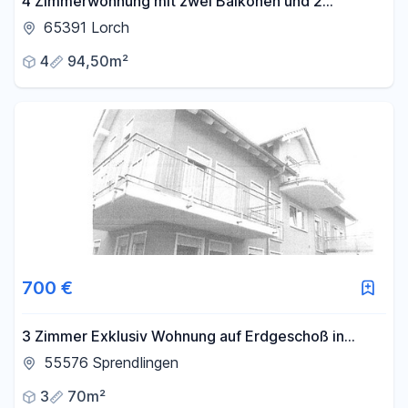
4 Zimmerwohnung mit zwei Balkonen und 2
Stellplätzen, frei ab 01.10.2026
65391 Lorch
4
94,50m²
700 €
3 Zimmer Exklusiv Wohnung auf Erdgeschoß in
ruhige Lage
55576 Sprendlingen
3
70m²