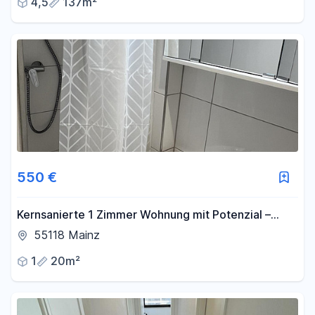
4,5
137m²
550 €
Kernsanierte 1 Zimmer Wohnung mit Potenzial –
zentrale Lage Mainz ab 15.08 - oder 01.09
55118 Mainz
1
20m²