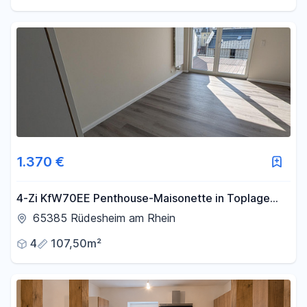
1.370 €
4-Zi KfW70EE Penthouse-Maisonette in Toplage
von Rüdesheim mit Aufzug, Küche und Balkon
65385 Rüdesheim am Rhein
4
107,50m²