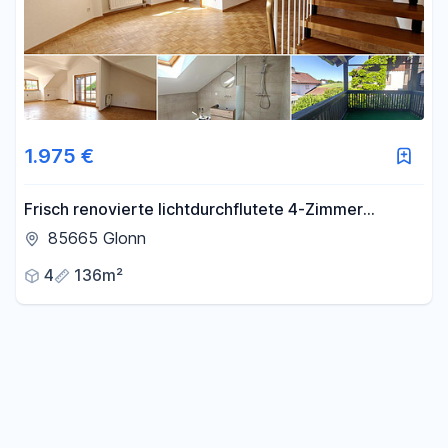
1.975 €
Frisch renovierte lichtdurchflutete 4-Zimmer
Maisonette Wohnung mit großem Balkon und TG
85665 Glonn
Stellplatz
4
136m²