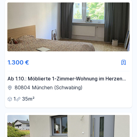
Fläche
-
m²
Filter für Fläche zurücksetzen
1.300 €
Ab 1.10.: Möblierte 1-Zimmer-Wohnung im Herzen
von München-Schwabing – hochwertig saniert
80804 München (Schwabing)
1
35m²