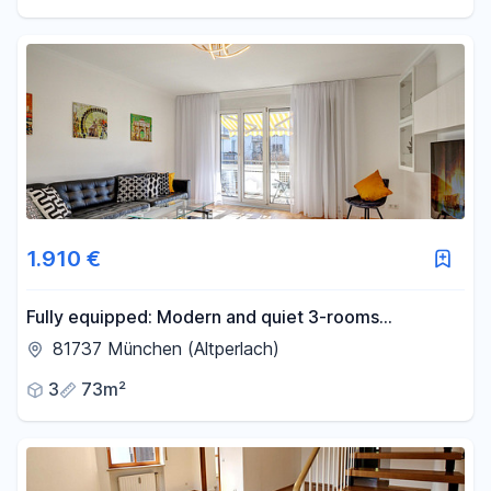
1.910 €
Fully equipped: Modern and quiet 3-rooms
apartment in Altperlach close to S-Bahn
81737 München (Altperlach)
3
73m²