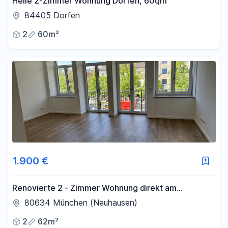
Helle 2-Zimmer Wohnung Dorfen, 60qm
84405 Dorfen
2
60m²
1.900 €
Renovierte 2 - Zimmer Wohnung direkt am
Rotkreuzplatz
80634 München (Neuhausen)
2
62m²