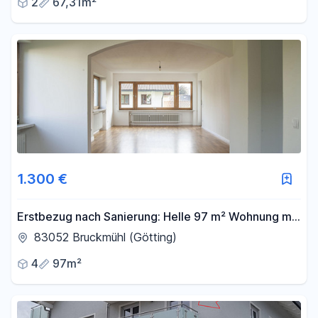
2
67,31m²
1.300 €
Erstbezug nach Sanierung: Helle 97 m² Wohnung mit
Südbalkon, Kellerraum und Garage
83052 Bruckmühl (Götting)
4
97m²