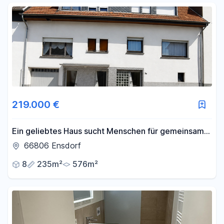
219.000 €
Ein geliebtes Haus sucht Menschen für gemeinsame
Zukunft [von privat]
66806 Ensdorf
8
235m²
576m²