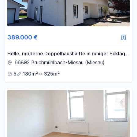
389.000 €
Helle, moderne Doppelhaushälfte in ruhiger Ecklage
– sofort bezugsfertig!
66892 Bruchmühlbach-Miesau (Miesau)
5
180m²
325m²