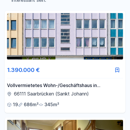
interessant sein.
Filter für Preis zurücksetzen
Fläche
-
m²
Filter für Fläche zurücksetzen
1.390.000 €
Vollvermietetes Wohn-/Geschäftshaus in
Saarbrücken-St. Johann
66111 Saarbrücken (Sankt Johann)
19
686m²
345m²