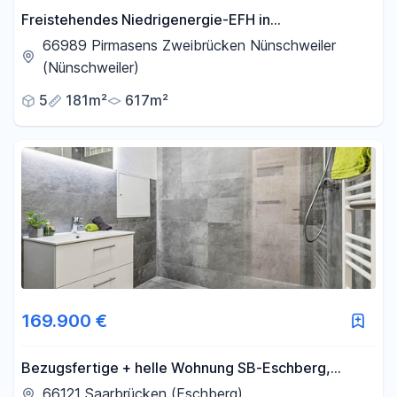
Freistehendes Niedrigenergie-EFH in
Massivbauweise zwischen Pirmasens und
66989 Pirmasens Zweibrücken Nünschweiler
Zweibrücken
(Nünschweiler)
5
181m²
617m²
169.900 €
Bezugsfertige + helle Wohnung SB-Eschberg,
provisionsfrei vom Eigentümer
66121 Saarbrücken (Eschberg)