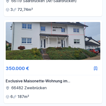
66119 Saarbrücken (Alt-Saarbrücken)
3
72,74m²
350.000 €
Exclusive Maisonette-Wohnung im
Beckerswäldchen
66482 Zweibrücken
6
187m²