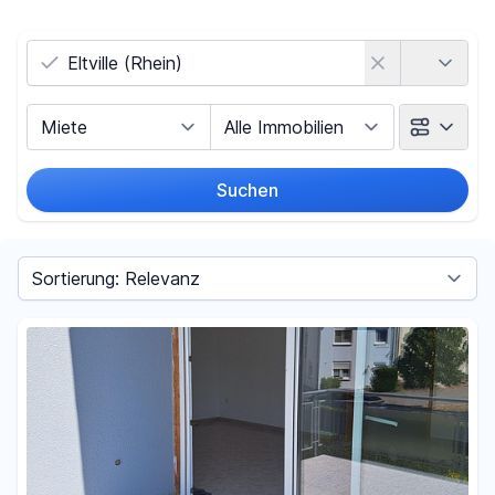
Land
Vermarktungsart
Objektart
Suchen
Umkreis
Sortieren nach
Preis
-
€
Filter für Preis zurücksetzen