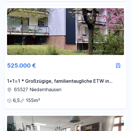
525.000 €
1+1=1 * Großzügige, familientaugliche ETW in
ruhiger und dennoch zentraler Lage * in
65527 Niedernhausen
Niedernhausen
6,5
155m²