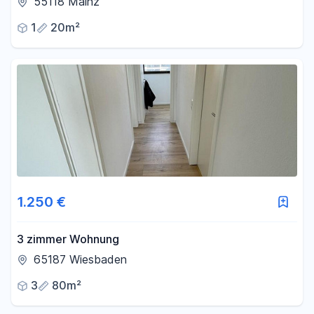
55118 Mainz
1
20m²
1.250 €
3 zimmer Wohnung
65187 Wiesbaden
3
80m²