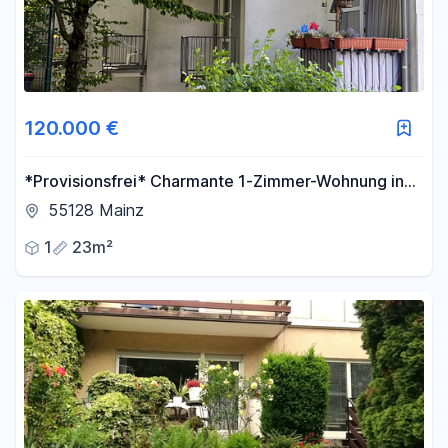
120.000 €
*Provisionsfrei* Charmante 1-Zimmer-Wohnung in
gepflegter Wohnanlage mit EBK und TG Stellplatz
55128 Mainz
1
23m²