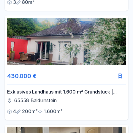
3
80m²
430.000 €
Exklusives Landhaus mit 1.600 m² Grundstück |
Waldrand | Panoramablick | 430.000 €
65558 Balduinstein
4
200m²
1.600m²