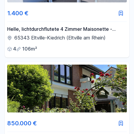
Fläche
1.400 €
-
m²
Helle, lichtdurchflutete 4 Zimmer Maisonette -
Kiedrich
65343 Eltville-Kiedrich (Eltville am Rhein)
Filter für Fläche zurücksetzen
4
106m²
850.000 €