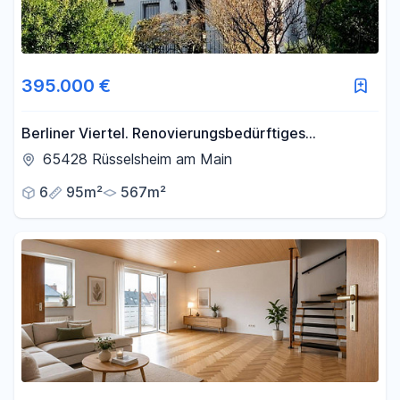
395.000 €
Berliner Viertel. Renovierungsbedürftiges
Einfamilienhaus mit Doppelgarage und 567 m²
65428 Rüsselsheim am Main
Grundstück
6
95m²
567m²