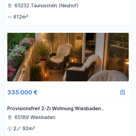
genehmigt als Wohnraum - Kauf oder Kurzeitmiete
65232 Taunusstein (Neuhof)
612m²
335.000 €
Provisionsfrei! 2-Zi Wohnung Wiesbaden
Kurparkblick 2 Balkone TG
65189 Wiesbaden
2
92m²