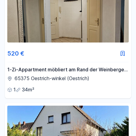
520 €
1-Zi-Appartment möbliert am Rand der Weinberge
in Oestrich-winkel
65375 Oestrich-winkel (Oestrich)
1
34m²