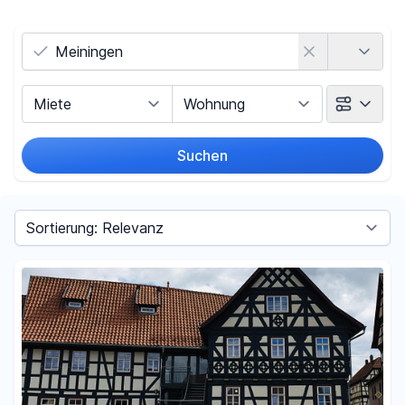
Land
Vermarktungsart
Objektart
Suchen
Umkreis
Sortieren nach
Preis
-
€
Filter für Preis zurücksetzen