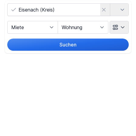
Land
Vermarktungsart
Objektart
Suchen
Umkreis
(nur bei Ortssuche)
Preis
-
€
Filter für Preis zurücksetzen
Fläche