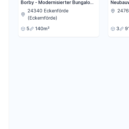
Borby - Modernisierter Bungalow
Neubauw
mit Garten und Garage - nach
Lage vo
24340 Eckenförde
2476
Kernsanierung
(Eckernförde)
5
140m²
3
9