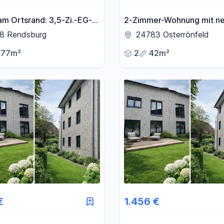
am Ortsrand: 3,5-Zi.-EG-
2-Zimmer-Wohnung mit n
, 77 m², Süd-West-
Fenstern und Carport–
8 Rendsburg
24783 Osterrönfeld
neue Küche & Stellplatz
modernisiert & praktisch
77m²
2
42m²
€
1.456 €