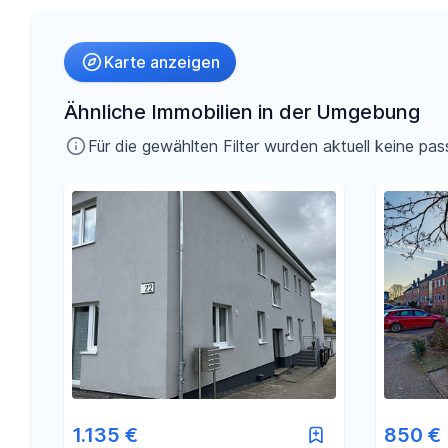
Umkreis
Karte anzeigen
-
€
Preis
Ähnliche Immobilien in der Umgebung
Für die gewählten Filter wurden aktuell keine 
-
m²
Fläche
1.135 €
850 €