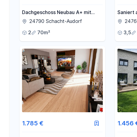
Dachgeschoss Neubau A+ mit
Saniert 
Loggia, FBH, EBK, Wallbox
Wohnung
24790 Schacht-Audorf
2476
möglich, Heizkosten inklusive
Loggia, 
2
70m²
3,5
1.785 €
1.456 