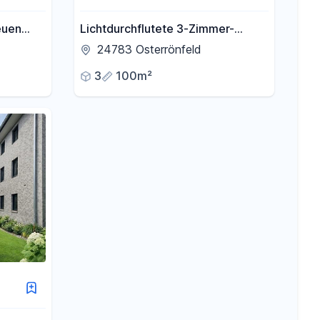
euen
Lichtdurchflutete 3-Zimmer-
Wohnung mit Südbalkon – mit
24783 Osterrönfeld
energetisch neuen Fenstern / 3
3
100m²
min zum Kanal