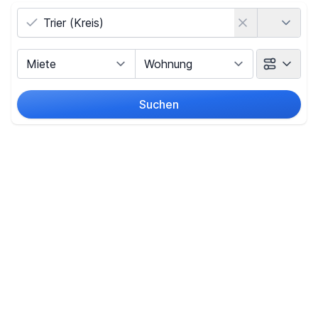
Land
Vermarktungsart
Objektart
Suchen
Umkreis
(nur bei Ortssuche)
Preis
-
€
Filter für Preis zurücksetzen
Fläche