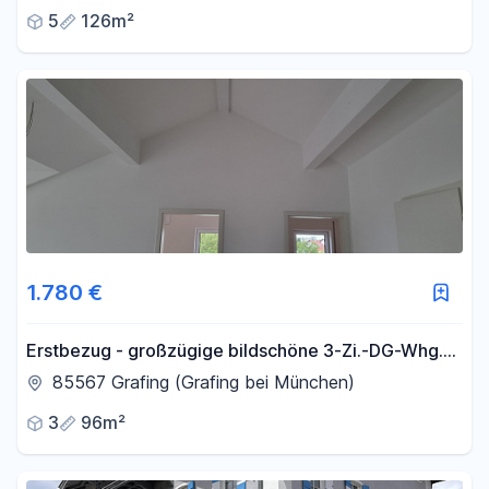
5
126m²
1.780 €
Erstbezug - großzügige bildschöne 3-Zi.-DG-Whg.
mit Balkon u. Loggia in Grafing mit Traumblick
85567 Grafing (Grafing bei München)
3
96m²