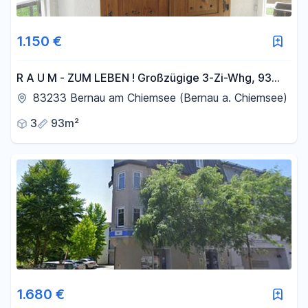
1.150 €
R A U M - ZUM LEBEN ! Großzügige 3-Zi-Whg, 93
m², Chiemsee, Alpen
83233 Bernau am Chiemsee (Bernau a. Chiemsee)
3
93m²
1.680 €