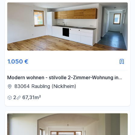
Fläche
-
m²
Filter für Fläche zurücksetzen
1.050 €
Modern wohnen - stilvolle 2-Zimmer-Wohnung in
hochwertigem Neubau
83064 Raubling (Nicklheim)
2
67,31m²