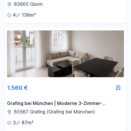
Maisonette Wohnung mit großem Balkon und TG
85665 Glonn
Stellplatz
4
136m²
1.560 €
Grafing bei München | Moderne 3-Zimmer-
Neubauwohnung ZUM 01.10. – EBK gegen Ablöse
85567 Grafing (Grafing bei München)
3
87m²