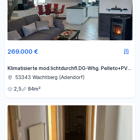
269.000 €
Klimatisierte mod.lichtdurchfl.DG-Whg. Pelleto+PV-
Anlage,unverb.FERNSICHT+3-Fachvergl.
53343 Wachtberg (Adendorf)
2,5
84m²