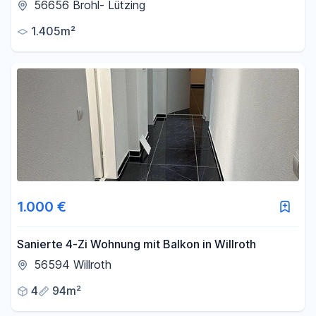
56656 Brohl- Lützing
1.405m²
1.000 €
Sanierte 4-Zi Wohnung mit Balkon in Willroth
56594 Willroth
4
94m²