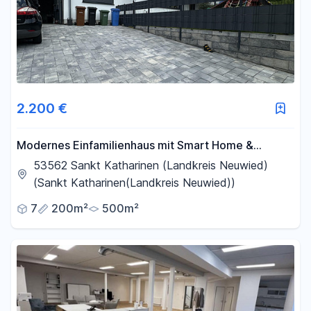
2.200 €
Modernes Einfamilienhaus mit Smart Home &
hochwertiger Ausstattung in ruhiger Lage bei Linz
53562 Sankt Katharinen (Landkreis Neuwied)
am Rhein
(Sankt Katharinen(Landkreis Neuwied))
7
200m²
500m²