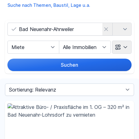
Suche nach Themen, Baustil, Lage u.a.
Land
Vermarktungsart
Objektart
Suchen
Umkreis
Sortieren nach
Preis
-
€