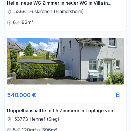
Helle, neue WG Zimmer in neuer WG in Villa in
Flamersheim ideal für Pendler & Studenten
53881 Euskirchen (Flamersheim)
6
93m²
540.000 €
Doppelhaushälfte mit 5 Zimmern in Toplage von
Hennef (Sieg)
53773 Hennef (Sieg)
5
120m²
396m²