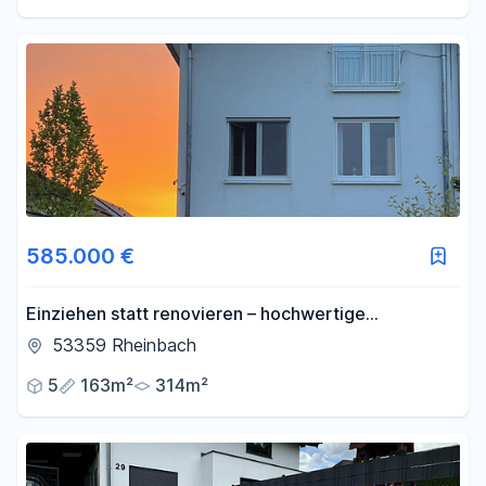
585.000 €
Einziehen statt renovieren – hochwertige
Doppelhaushälfte mit Garten
53359 Rheinbach
5
163m²
314m²