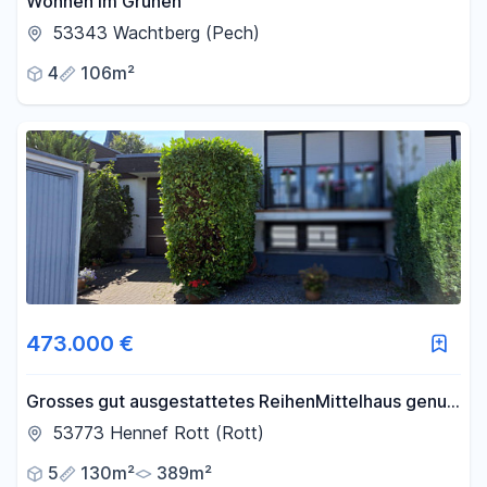
Wohnen im Grünen
53343 Wachtberg (Pech)
4
106m²
473.000 €
Grosses gut ausgestattetes ReihenMittelhaus genug
Platz für die ganze Familie
53773 Hennef Rott (Rott)
5
130m²
389m²