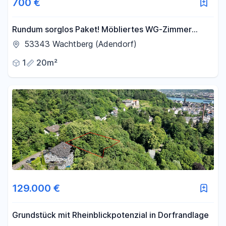
700 €
Rundum sorglos Paket! Möbliertes WG-Zimmer
WLAN & NK in renovierter 4-Zi Whg 2 Min. von
53343 Wachtberg (Adendorf)
Meckenheim
1
20m²
129.000 €
Grundstück mit Rheinblickpotenzial in Dorfrandlage