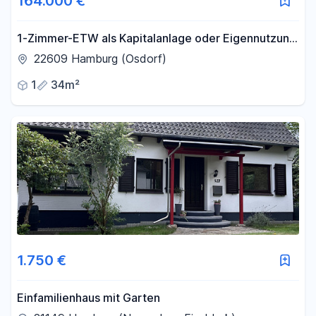
164.000 €
1-Zimmer-ETW als Kapitalanlage oder Eigennutzung
direkt neben dem Elbe-Einkaufszentrum (sofort
22609 Hamburg (Osdorf)
Frei)
1
34m²
1.750 €
Einfamilienhaus mit Garten