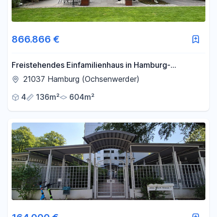
Filter für Preis zurücksetzen
Fläche
866.866 €
-
m²
Freistehendes Einfamilienhaus in Hamburg-
Ochsenwerder (Bezirk Bergedorf)
21037 Hamburg (Ochsenwerder)
Filter für Fläche zurücksetzen
4
136m²
604m²