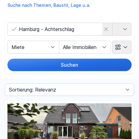
Suche nach Themen, Baustil, Lage u.a.
Land
Vermarktungsart
Objektart
Suchen
Umkreis
Sortieren nach
Preis
-
€