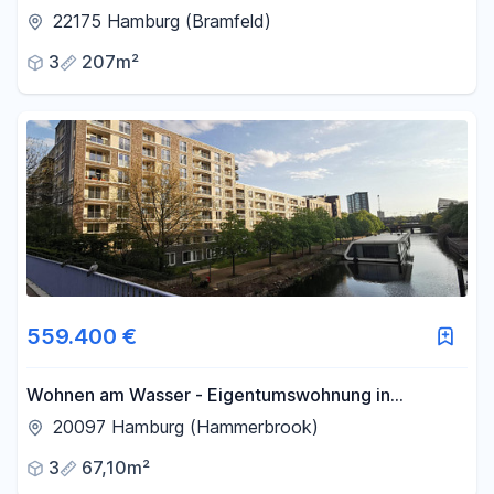
22175 Hamburg (Bramfeld)
3
207m²
559.400 €
Wohnen am Wasser - Eigentumswohnung in
begehrter Lage
20097 Hamburg (Hammerbrook)
3
67,10m²