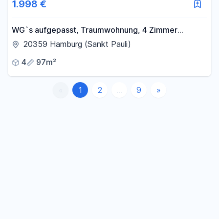
1.998 €
WG`s aufgepasst, Traumwohnung, 4 Zimmer
Jugendstil, Top saniert, EBK, auf Zeit bis 30.April
20359 Hamburg (Sankt Pauli)
2027
4
97m²
«
1
2
...
9
»