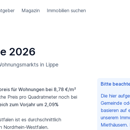
tgeber
Magazin
Immobilien suchen
e
pe 2026
 Wohnungsmarkts in Lippe
Bitte beachte
preis für Wohnungen bei 8,78 €/m²
Die hier aufg
iche Preis pro Quadratmeter noch bei
Gemeinde oder
eich zum Vorjahr um 2,09%
basieren auf 
unserem Immo
falen ist es durchschnittlich
Miethäusern. 
on Nordrhein-Westfalen.