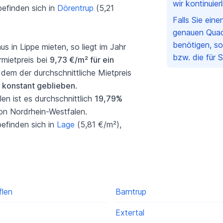
wir kontinuie
befinden sich in
Dörentrup
(5,21
Falls Sie ein
genauen Quad
benötigen, so
in Lippe mieten, so liegt im Jahr
bzw. die für 
rmietpreis bei
9,73 €/m² für ein
n dem der durchschnittliche Mietpreis
o
konstant geblieben
.
en ist es durchschnittlich
19,79%
von Nordrhein-Westfalen.
befinden sich in
Lage
(5,81 €/m²),
flen
Barntrup
Extertal