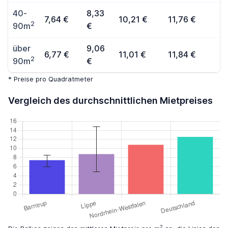
40-
8,33
7,64 €
10,21 €
11,76 €
2
90m
€
über
9,06
6,77 €
11,01 €
11,84 €
2
90m
€
* Preise pro Quadratmeter
Vergleich des durchschnittlichen Mietpreises
2