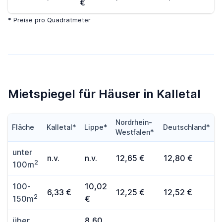
€
* Preise pro Quadratmeter
Mietspiegel für Häuser in Kalletal
Nordrhein-
Fläche
Kalletal*
Lippe*
Deutschland*
Westfalen*
unter
n.v.
n.v.
12,65 €
12,80 €
2
100m
100-
10,02
6,33 €
12,25 €
12,52 €
2
150m
€
über
8,60