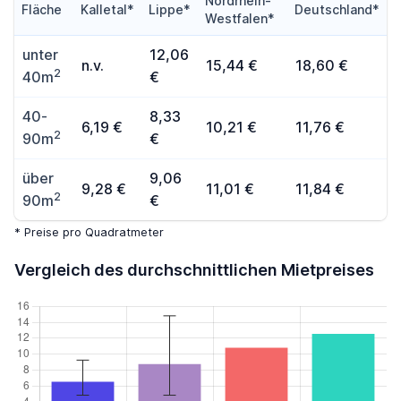
Nordrhein-
Fläche
Kalletal*
Lippe*
Deutschland*
Westfalen*
unter
12,06
n.v.
15,44 €
18,60 €
2
40m
€
40-
8,33
6,19 €
10,21 €
11,76 €
2
90m
€
über
9,06
9,28 €
11,01 €
11,84 €
2
90m
€
* Preise pro Quadratmeter
Vergleich des durchschnittlichen Mietpreises