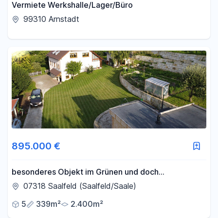
Vermiete Werkshalle/Lager/Büro
99310 Arnstadt
895.000 €
besonderes Objekt im Grünen und doch
zentrumsnah
07318 Saalfeld (Saalfeld/Saale)
5
339m²
2.400m²