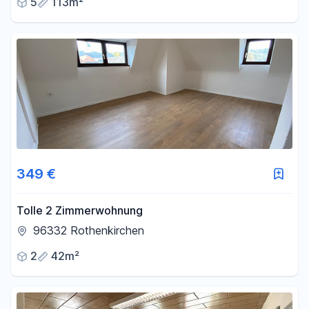
5
113m²
349 €
Tolle 2 Zimmerwohnung
96332 Rothenkirchen
2
42m²