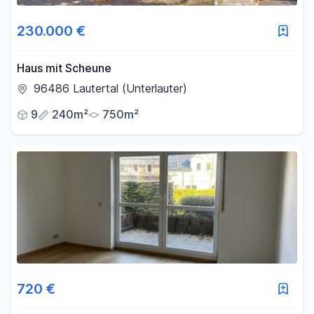
230.000 €
Haus mit Scheune
96486 Lautertal (Unterlauter)
9
240m²
750m²
720 €