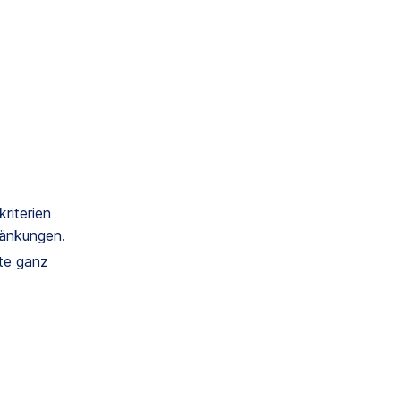
riterien
ränkungen.
ote ganz