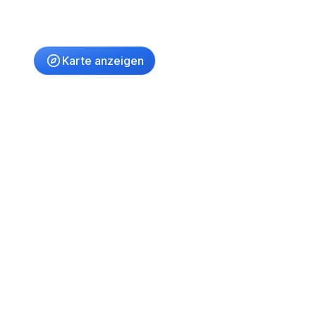
Umkreis
(nur bei Ortssuche)
Karte anzeigen
-
€
Preis
-
m²
Fläche