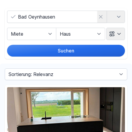
Land
Vermarktungsart
Objektart
Suchen
Umkreis
Sortieren nach
Preis
-
€
Filter für Preis zurücksetzen