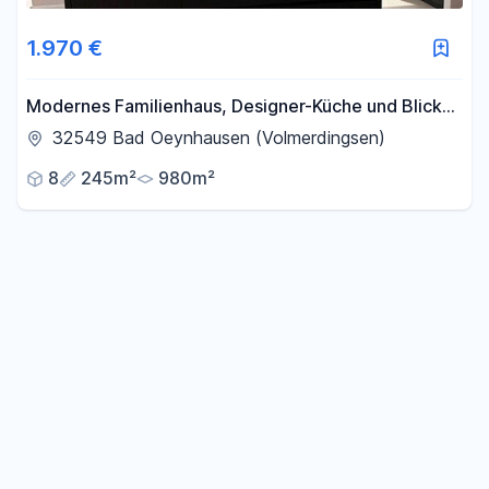
Fläche
1.970 €
-
m²
Modernes Familienhaus, Designer-Küche und Blick
ins Grüne
32549 Bad Oeynhausen (Volmerdingsen)
Filter für Fläche zurücksetzen
8
245m²
980m²