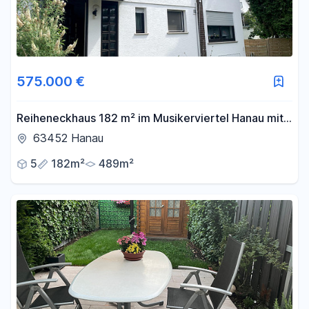
Filter für Preis zurücksetzen
Fläche
575.000 €
-
m²
Reiheneckhaus 182 m² im Musikerviertel Hanau mit
Garten, provisionsfrei
63452 Hanau
Filter für Fläche zurücksetzen
5
182m²
489m²