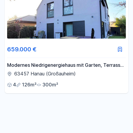
659.000 €
Modernes Niedrigenergiehaus mit Garten, Terrasse
und Doppelcarport inkl. Wallboxen
63457 Hanau (Großauheim)
4
126m²
300m²