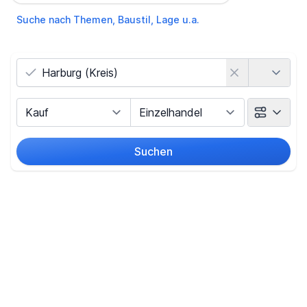
Suche nach Themen, Baustil, Lage u.a.
Land
Vermarktungsart
Objektart
Suchen
Umkreis
(nur bei Ortssuche)
Preis
-
€