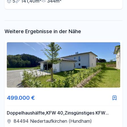
5
141,40m²
344m²
Weitere Ergebnisse in der Nähe
499.000 €
Doppelhaushälfte,KFW 40,Zinsgünstiges KFW
Darlehen,PV-Anlage mit Speicher.
84494 Niedertaufkirchen (Hundham)