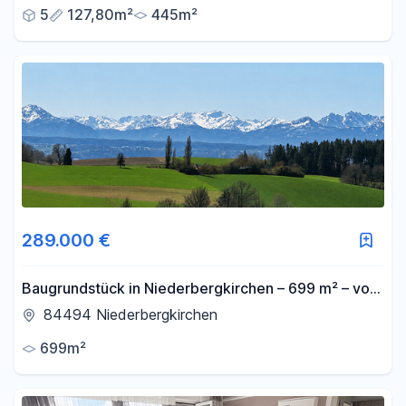
5
127,80m²
445m²
289.000 €
Baugrundstück in Niederbergkirchen – 699 m² – voll
erschlossen, ohne Bauzwang
84494 Niederbergkirchen
699m²