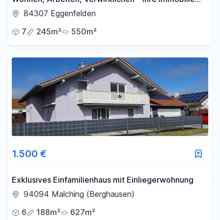
mit vielen Möglichkeiten
84307 Eggenfelden
7
245m²
550m²
1.500 €
Exklusives Einfamilienhaus mit Einliegerwohnung
94094 Malching (Berghausen)
6
188m²
627m²