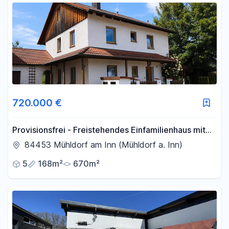
720.000 €
Provisionsfrei - Freistehendes Einfamilienhaus mit
großem Garten nahe Stadtplatz und Innauen
84453 Mühldorf am Inn (Mühldorf a. Inn)
5
168m²
670m²