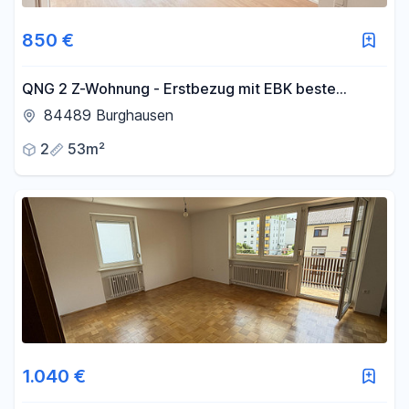
Fläche
850 €
-
m²
QNG 2 Z-Wohnung - Erstbezug mit EBK beste
Energieklasse
84489 Burghausen
Filter für Fläche zurücksetzen
2
53m²
1.040 €