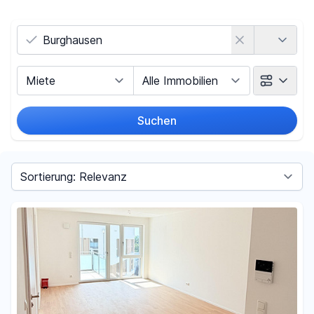
Land
Vermarktungsart
Objektart
Suchen
Umkreis
Sortieren nach
Preis
-
€
Filter für Preis zurücksetzen