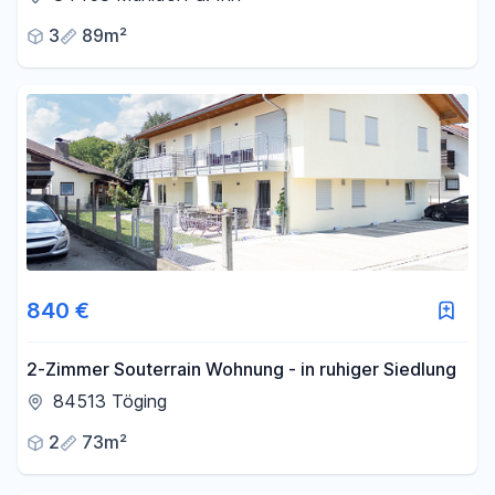
3
89m²
840 €
2-Zimmer Souterrain Wohnung - in ruhiger Siedlung
84513 Töging
2
73m²