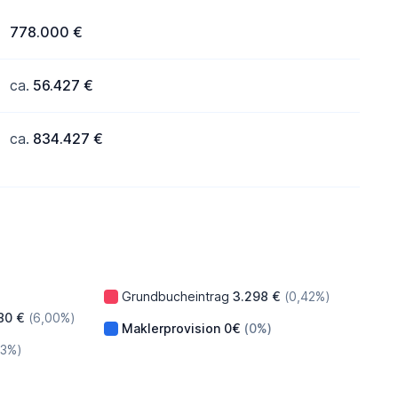
778.000 €
ca.
56.427 €
ca.
834.427 €
Grundbucheintrag
3.298 €
(0,42%)
80 €
(6,00%)
Maklerprovision
0€
(0%)
83%)