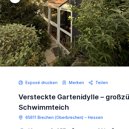
Exposé drucken
Merken
Teilen
Versteckte Gartenidylle – großzü
Schwimmteich
65611 Brechen (Oberbrechen) – Hessen