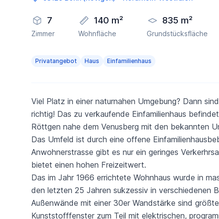
7
140 m²
835 m²
Zimmer
Wohnfläche
Grundstücksfläche
Privatangebot
Haus
Einfamilienhaus
Viel Platz in einer naturnahen Umgebung? Dann sin
richtig! Das zu verkaufende Einfamilienhaus befinde
Röttgen nahe dem Venusberg mit den bekannten Uni
Das Umfeld ist durch eine offene Einfamilienhausbeb
Anwohnerstrasse gibt es nur ein geringes Verkerhrs
bietet einen hohen Freizeitwert.
Das im Jahr 1966 errichtete Wohnhaus wurde in mass
den letzten 25 Jahren sukzessiv in verschiedenen B
Außenwände mit einer 30er Wandstärke sind größtentei
Kunststofffenster zum Teil mit elektrischen, progr