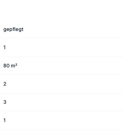
gepflegt
1
80 m²
2
3
1