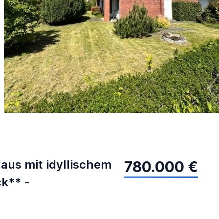
us mit idyllischem
780.000 €
k** -