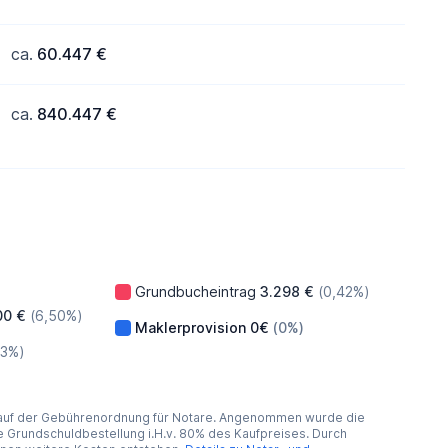
ca.
60.447 €
ca.
840.447 €
Grundbucheintrag
3.298 €
(0,42%)
00 €
(6,50%)
Maklerprovision
0€
(0%)
83%)
 auf der Gebührenordnung für Notare. Angenommen wurde die
Grundschuldbestellung i.H.v. 80% des Kaufpreises. Durch