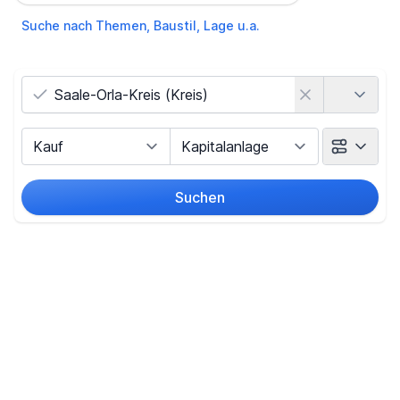
Suche nach Themen, Baustil, Lage u.a.
Land
Vermarktungsart
Objektart
Suchen
Umkreis
(nur bei Ortssuche)
Preis
-
€