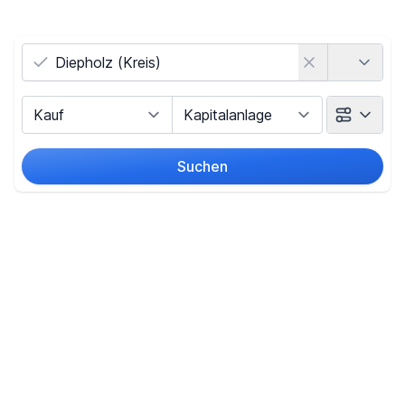
Land
Vermarktungsart
Objektart
Suchen
Umkreis
(nur bei Ortssuche)
Preis
-
€
Filter für Preis zurücksetzen