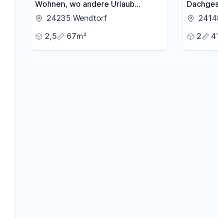
Wohnen, wo andere Urlaub
Dachges
machen. Strandnähe, Gartenecke.
Wohnung
24235 Wendtorf
24148
2 Zimmer Wohnung für Singles
in Kiel-
2,5
67m²
2
4
oder Paare