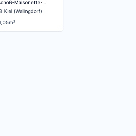
choß-Maisonette-
 52 qm am Tilsiter Platz
 Kiel (Wellingdorf)
Ellerbek
1,05m²