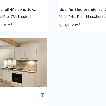
choß-Maisonette-
Ideal für Studierende: sch
 44 qm am Tilsiter Platz
Zimmer Wohnung in
 Kiel (Wellingdorf)
24146 Kiel (Elmschenh
Ellerbek
Elmschenhagen
5,35m²
3
69m²