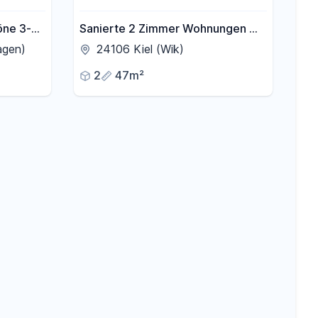
öne 3-
Sanierte 2 Zimmer Wohnungen mit
je 2 Balkonen - Erstbezug nach
agen)
24106 Kiel (Wik)
Sanierung
2
47m²