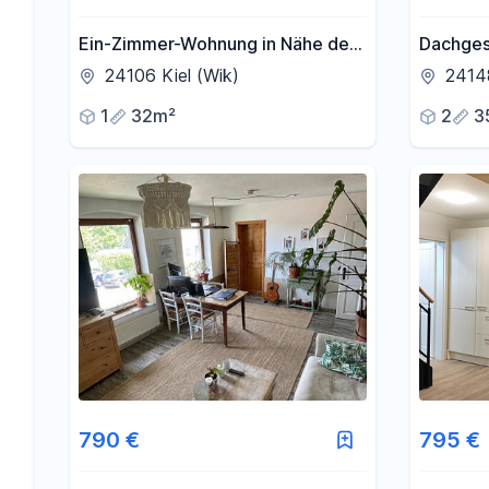
Ein-Zimmer-Wohnung in Nähe der
Dachges
Universität - ideal für Studierende
Wohnung
24106 Kiel (Wik)
24148
in Kiel-
1
32m²
2
3
790 €
795 €