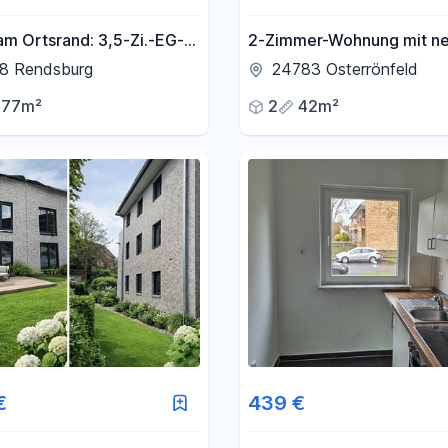
am Ortsrand: 3,5-Zi.-EG-
2-Zimmer-Wohnung mit n
, 77 m², Süd-West-
Fenstern und Carport–
8 Rendsburg
24783 Osterrönfeld
 neue Küche
modernisiert & praktisch
77m²
2
42m²
€
439 €