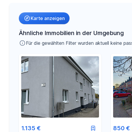
Umkreis
Karte anzeigen
-
€
Preis
Ähnliche Immobilien in der Umgebung
Für die gewählten Filter wurden aktuell keine 
-
m²
Fläche
1.135 €
850 €