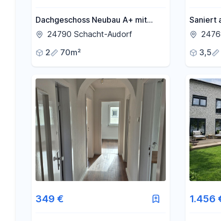
Dachgeschoss Neubau A+ mit
Saniert 
Loggia, FBH, EBK, Wallbox
Wohnung
24790 Schacht-Audorf
2476
möglich, Heizkosten inklusive
Loggia,
2
70m²
3,5
349 €
1.456 