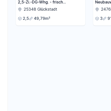
2,5-Zi.-DG-Whg. - frisch
Neubauw
modernisiert - 5 min. per Fahrrad
Lage vo
25348 Glückstadt
2476
zum Bf. Glückstadt
2,5
49,79m²
3
9