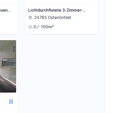
euen
Lichtdurchflutete 3-Zimmer-
Wohnung mit Südbalkon – mit
24783 Osterrönfeld
energetisch neuen Fenstern / 3
3
100m²
min zum Kanal