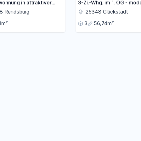
ohnung in attraktiver
3-Zi.-Whg. im 1. OG - mode
n Rendsburg
- 5 min. per Fahrrad zum B
8 Rendsburg
25348 Glückstadt
Glückstadt
1m²
3
56,74m²