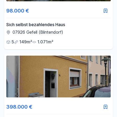
98.000 €
Sich selbst bezahlendes Haus
07926 Gefell (Blintendorf)
5
149m²
1.071m²
398.000 €