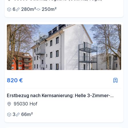
6
280m²
250m²
820 €
Erstbezug nach Kernsanierung: Helle 3-Zimmer-
Wohnung in Mehrfamilienhaus (2.OG)
95030 Hof
3
66m²