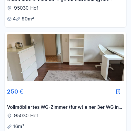
Balkon in ruhiger Lage
95030 Hof
4
90m²
250 €
Vollmöbliertes WG-Zimmer (für w) einer 3er WG in
zentraler Lage Hofs - 450€ Warmmiete (keine NK)
95030 Hof
16m²