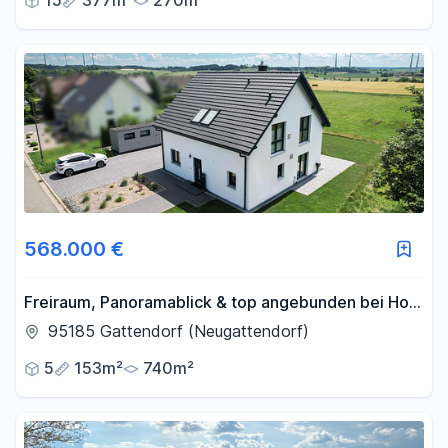
15
377m²
270m²
568.000 €
Freiraum, Panoramablick & top angebunden bei Hof:
Neuwertiges Einfamilienhaus (2021, KFW-40, A+)
95185 Gattendorf (Neugattendorf)
5
153m²
740m²