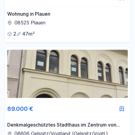
Wohnung in Plauen
08525 Plauen
2
47m²
89.000 €
Denkmalgeschütztes Stadthaus im Zentrum von
Oelsnitz
08606 Oelsnitz/Vogtland (Oelsnitz/Vogtl.)