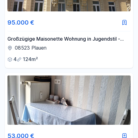
95.000 €
Großzügige Maisonette Wohnung in Jugendstil -
Haus mit Potenzial – direkt im Zentrum von Plauen
08523 Plauen
4
124m²
53.000 €