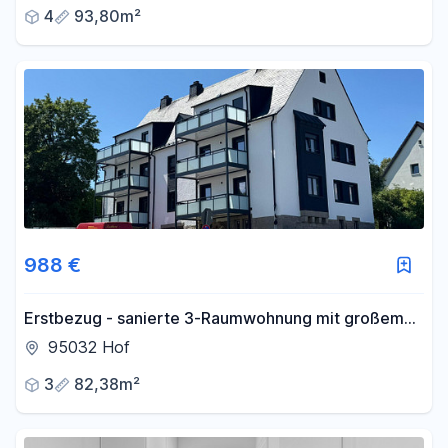
4
93,80m²
988 €
Erstbezug - sanierte 3-Raumwohnung mit großem
Balkon
95032 Hof
3
82,38m²