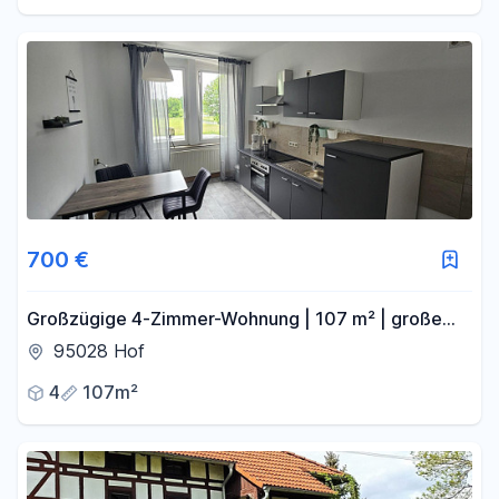
700 €
Großzügige 4-Zimmer-Wohnung | 107 m² | große
Wohnküche | Bad mit Badewanne | Hof
95028 Hof
4
107m²