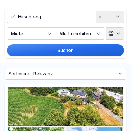
Land
Vermarktungsart
Objektart
Suchen
Umkreis
Sortieren nach
Preis
-
€
Filter für Preis zurücksetzen