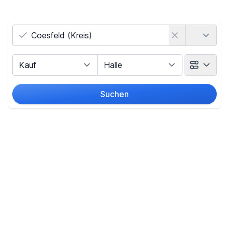
Land
Vermarktungsart
Objektart
Suchen
Umkreis
(nur bei Ortssuche)
Preis
-
€
Filter für Preis zurücksetzen