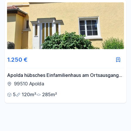
Fläche
-
m²
Filter für Fläche zurücksetzen
1.250 €
Apolda hübsches Einfamilienhaus am Ortsausgang
Jena
99510 Apolda
5
120m²
285m²