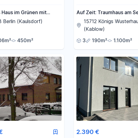
 Haus im Grünen mit
Auf Zeit: Traumhaus am S
 Garage in Berlin
eigenem Steg, nur 30min 
 Berlin (Kaulsdorf)
15712 Königs Wusterha
rf
Berlin-Mitte
(Kablow)
06m²
450m²
3
190m²
1.100m²
€
2.390 €