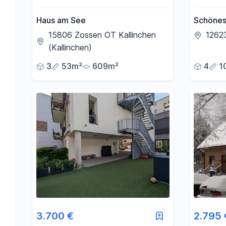
Haus am See
Schönes
Garten &
15806 Zossen OT Kallinchen
12623
Kaulsdo
(Kallinchen)
3
53m²
609m²
4
1
3.700 €
2.795 