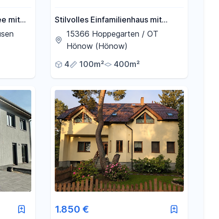
ee mit
Stilvolles Einfamilienhaus mit
von
Galerie, Kamin & traumhaftem
usen
15366 Hoppegarten / OT
Garten
Hönow (Hönow)
4
100m²
400m²
1.850 €