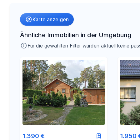
Umkreis
Karte anzeigen
-
€
Preis
Ähnliche Immobilien in der Umgebung
Für die gewählten Filter wurden aktuell keine 
-
m²
Fläche
1.390 €
1.950 