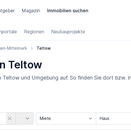
tgeber
Magazin
Immobilien suchen
portale
Regionen
Neubauprojekte
am-Mittelmark
Teltow
in Teltow
in Teltow und Umgebung auf. So finden Sie dort bzw. 
Land
Vermarktungsart
Objektart