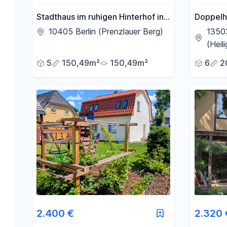
Stadthaus im ruhigen Hinterhof in
Doppelha
Berlin-Prenzlauer Berg
Heilige
10405 Berlin (Prenzlauer Berg)
13503
(Heil
5
150,49m²
150,49m²
6
2
2.400 €
2.320 