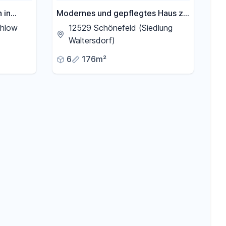
 in
Modernes und gepflegtes Haus zu
vermieten
ahlow
12529 Schönefeld (Siedlung
Waltersdorf)
6
176m²