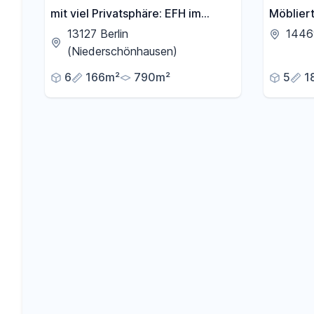
mit viel Privatsphäre: EFH im
Möbliert
grünen Pankow
Zwische
13127 Berlin
1446
31.07.2
(Niederschönhausen)
6
166m²
790m²
5
1