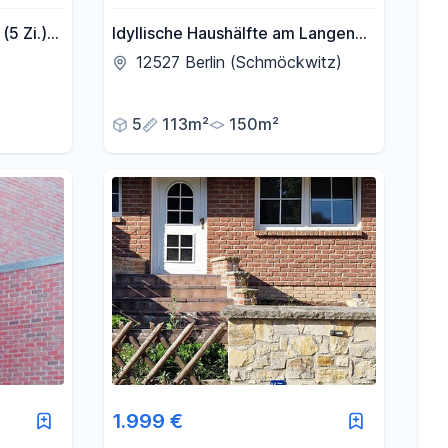
5 Zi.)
Idyllische Haushälfte am Langen
nur noch
See in Berlin-Karolinenhof
12527 Berlin (Schmöckwitz)
/Potsdam
(Schmöckwitz)
5
113m²
150m²
1.999 €