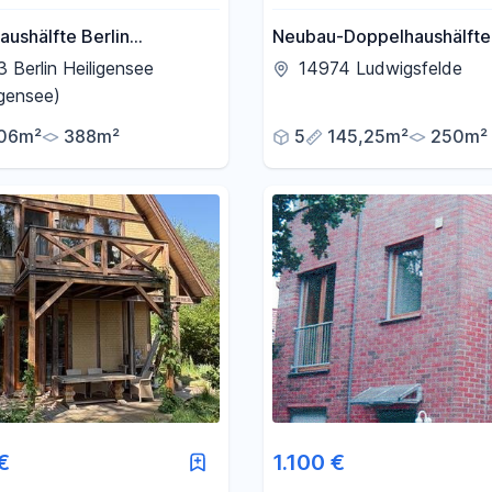
ushälfte Berlin
Neubau-Doppelhaushälfte (
nsee
mit Garten & Stellplatz – 
 Berlin Heiligensee
14974 Ludwigsfelde
1 verfügbar | nahe Berlin
igensee)
06m²
388m²
5
145,25m²
250m²
€
1.100 €