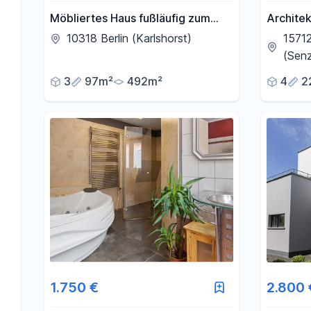
Möbliertes Haus fußläufig zum
Archite
Tierpark
Vermiet
10318 Berlin (Karlshorst)
1571
(Senz
3
97m²
492m²
4
2
1.750 €
2.800 