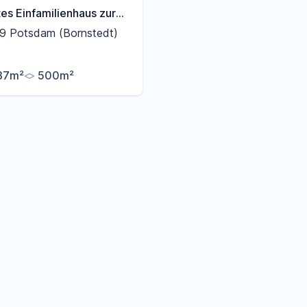
es Einfamilienhaus zur
nmiete (15.09.2026–
9 Potsdam (Bornstedt)
027) – Potsdam-Bornstedt
87m²
500m²