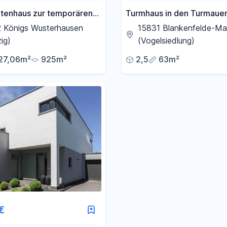
ktenhaus zur temporären
Turmhaus in den Turmauen
ung
Blankenfelde
2 Königs Wusterhausen
15831 Blankenfelde-M
ig)
(Vogelsiedlung)
27,06m²
925m²
2,5
63m²
€