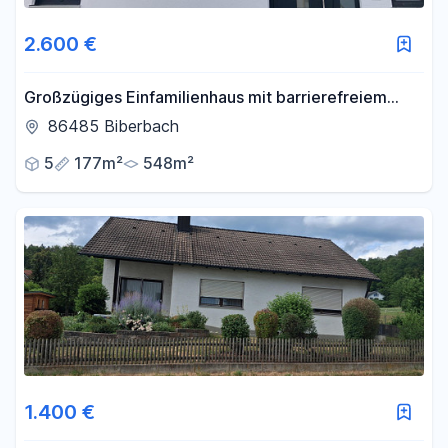
2.600 €
Großzügiges Einfamilienhaus mit barrierefreiem
Zugang
86485 Biberbach
5
177m²
548m²
1.400 €