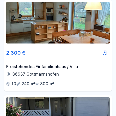
Fläche
-
m²
Filter für Fläche zurücksetzen
2.300 €
Freistehendes Einfamilienhaus / Villa
86637 Gottmannshofen
10
240m²
800m²