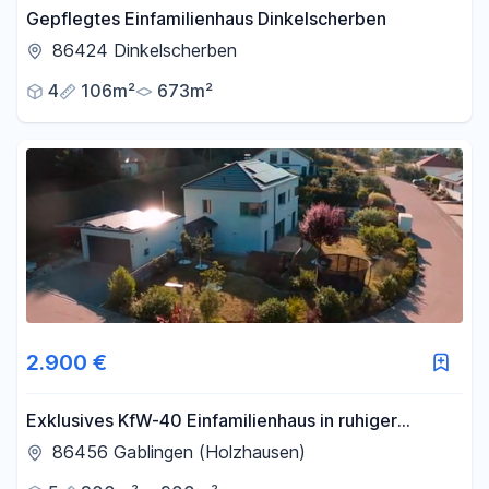
Gepflegtes Einfamilienhaus Dinkelscherben
86424 Dinkelscherben
4
106m²
673m²
2.900 €
Exklusives KfW-40 Einfamilienhaus in ruhiger
Südhanglage – hochwertig & energieeffizient
86456 Gablingen (Holzhausen)