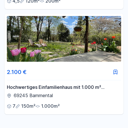
4,5
120m²
200m²
2.100 €
Hochwertiges Einfamilienhaus mit 1.000 m²
Grundstück und Homeoffice nahe Heidelberg
69245 Bammental
7
150m²
1.000m²