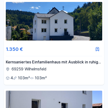
Fläche
-
m²
Filter für Fläche zurücksetzen
1.350 €
Kernsaniertes Einfamilienhaus mit Ausblick in ruhiger
Lage
69259 Wilhelmsfeld
4
103m²
103m²