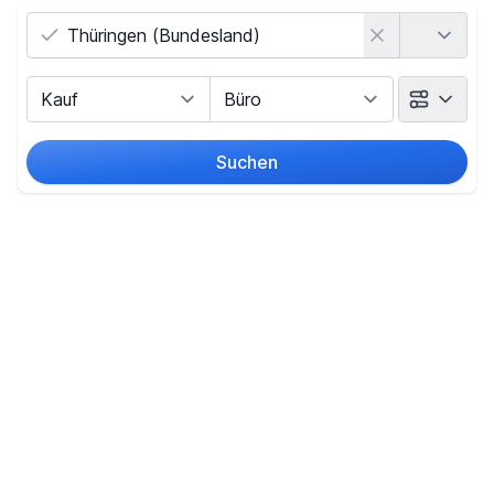
Land
Vermarktungsart
Objektart
Suchen
Umkreis
(nur bei Ortssuche)
Preis
-
€
Filter für Preis zurücksetzen
Fläche