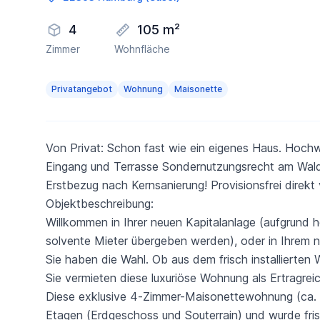
4
105 m²
Zimmer
Wohnfläche
Privatangebot
Wohnung
Maisonette
Von Privat: Schon fast wie ein eigenes Haus. Hoc
Eingang und Terrasse Sondernutzungsrecht am Wald
Erstbezug nach Kernsanierung! Provisionsfrei direk
Objektbeschreibun­g:
Willkommen in Ihrer neuen Kapitalanlage (aufgrund
solvente Mieter übergeben werden), oder in Ihrem 
Sie haben die Wahl. Ob aus dem frisch installierten 
Sie vermieten diese luxuriöse Wohnung als Ertragrei
Diese exklusive 4-Zimmer-Maisonettewohnung (ca.
Etagen (Erdgeschoss und Souterrain) und wurde frisc