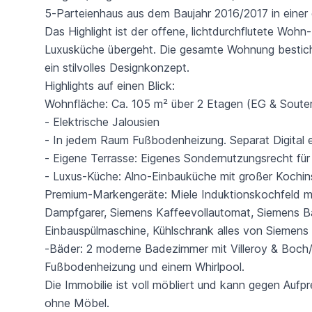
5-Parteienhaus aus dem Baujahr 2016/2017 in eine
Das Highlight ist der offene, lichtdurchflutete Woh
Luxusküche übergeht. Die gesamte Wohnung besticht
ein stilvolles Designkonzept.
Highlights auf einen Blick:
Wohnfläche: Ca. 105 m² über 2 Etagen (EG & Souterr
- Elektrische Jalousien
- In jedem Raum Fußbodenheizung. Separat Digital ein
- Eigene Terrasse: Eigenes Sondernutzungsrecht fü
- Luxus-Küche: Alno-Einbauküche mit großer Kochins
Premium-Markengeräte: Miele Induktionskochfeld mi
Dampfgarer, Siemens Kaffeevollautomat, Siemens B
Einbauspülmaschine, Kühlschrank alles von Siemens
-Bäder: 2 moderne Badezimmer mit Villeroy & Boch/
Fußbodenheizung und einem Whirlpool.
Die Immobilie ist voll möbliert und kann gegen Aufp
ohne Möbel.