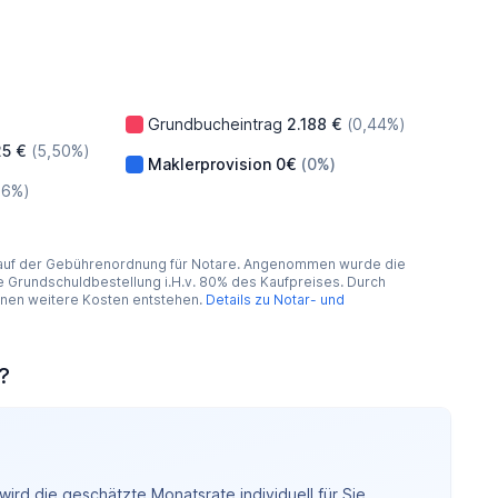
Grundbucheintrag
2.188 €
(0,44%)
25 €
(5,50%)
Maklerprovision
0€
(0%)
86%)
 auf der Gebührenordnung für Notare. Angenommen wurde die
Grundschuldbestellung i.H.v. 80% des Kaufpreises. Durch
nnen weitere Kosten entstehen.
Details zu Notar- und
?
ird die geschätzte Monatsrate individuell für Sie