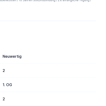
benkosten / 10 Jahren Sollzinsbindung / 2% anfängliche Tilgung /
Neuwertig
2
1. OG
2