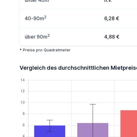
unter 40m
n.v.
2
40-90m
6,28 €
2
über 90m
4,88 €
* Preise pro Quadratmeter
Vergleich des durchschnittlichen Mietpreis