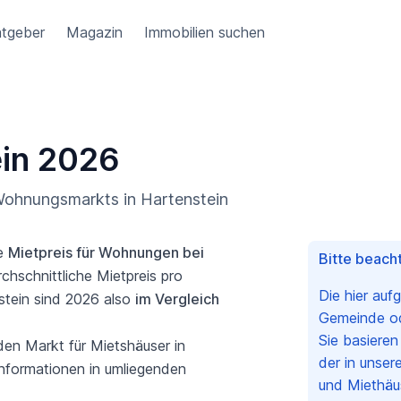
tgeber
Magazin
Immobilien suchen
ein 2026
 Wohnungsmarkts in Hartenstein
he
Mietpreis für Wohnungen bei
Bitte beacht
chschnittliche Mietpreis pro
Die hier auf
stein sind 2026 also
im Vergleich
Gemeinde ode
Sie basiere
 den Markt für Mietshäuser in
der in unser
Informationen in umliegenden
und Miethäu