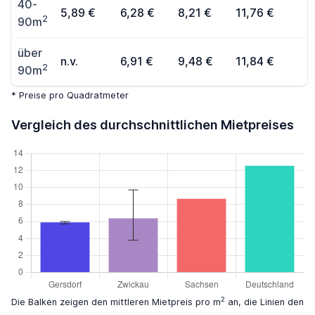
40-
5,89 €
6,28 €
8,21 €
11,76 €
2
90m
über
n.v.
6,91 €
9,48 €
11,84 €
2
90m
* Preise pro Quadratmeter
Vergleich des durchschnittlichen Mietpreises
2
Die Balken zeigen den mittleren Mietpreis pro m
an, die Linien den