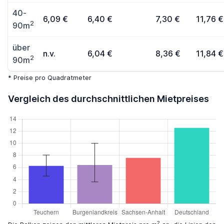
40-
6,09 €
6,40 €
7,30 €
11,76 €
2
90m
über
n.v.
6,04 €
8,36 €
11,84 €
2
90m
* Preise pro Quadratmeter
Vergleich des durchschnittlichen Mietpreises
2