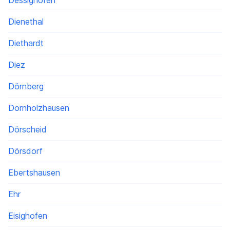
Dessighofen
Dienethal
Diethardt
Diez
Dörnberg
Dornholzhausen
Dörscheid
Dörsdorf
Ebertshausen
Ehr
Eisighofen