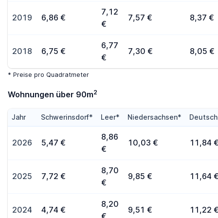
7,12
2019
6,86 €
7,57 €
8,37 €
€
6,77
2018
6,75 €
7,30 €
8,05 €
€
* Preise pro Quadratmeter
2
Wohnungen über 90m
Jahr
Schwerinsdorf*
Leer*
Niedersachsen*
Deutsch
8,86
2026
5,47 €
10,03 €
11,84 
€
8,70
2025
7,72 €
9,85 €
11,64 
€
8,20
2024
4,74 €
9,51 €
11,22 
€