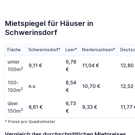
Mietspiegel für Häuser in
Schwerinsdorf
Fläche
Schwerinsdorf*
Leer*
Niedersachsen*
Deutsc
unter
9,78
9,11 €
11,04 €
12,80
2
100m
€
100-
8,54
n.v.
10,70 €
12,52
2
150m
€
über
6,73
6,61 €
9,33 €
11,77 
2
150m
€
* Preise pro Quadratmeter
Vergleich des durchschnittlichen Mietpreises