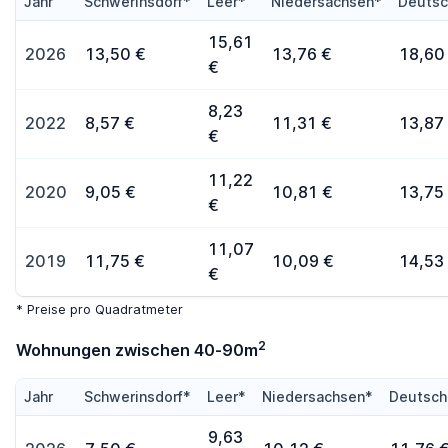
Jahr
Schwerinsdorf*
Leer*
Niedersachsen*
Deutsc
15,61
2026
13,50 €
13,76 €
18,60
€
8,23
2022
8,57 €
11,31 €
13,87
€
11,22
2020
9,05 €
10,81 €
13,75
€
11,07
2019
11,75 €
10,09 €
14,53
€
* Preise pro Quadratmeter
2
Wohnungen zwischen 40-90m
Jahr
Schwerinsdorf*
Leer*
Niedersachsen*
Deutsch
9,63