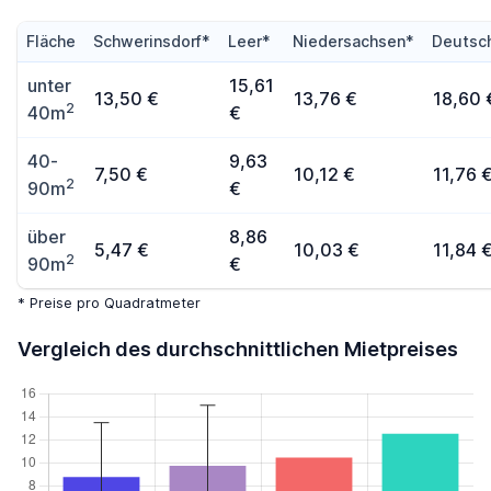
Fläche
Schwerinsdorf*
Leer*
Niedersachsen*
Deutsc
unter
15,61
13,50 €
13,76 €
18,60 
2
40m
€
40-
9,63
7,50 €
10,12 €
11,76 
2
90m
€
über
8,86
5,47 €
10,03 €
11,84 
2
90m
€
* Preise pro Quadratmeter
Vergleich des durchschnittlichen Mietpreises