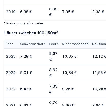
6,99
2019
6,38 €
7,95 €
9,38 €
€
* Preise pro Quadratmeter
2
Häuser zwischen 100-150m
Jahr
Schwerinsdorf*
Leer*
Niedersachsen*
Deutsch
8,67
2025
7,28 €
10,65 €
12,12 
€
8,62
2024
9,01 €
10,34 €
11,95 
€
7,39
2022
6,42 €
9,26 €
10,28 
€
6,70
2021
6,61 €
8,60 €
9,94 €