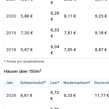
€
6,28
2020
5,86 €
8,11 €
9,23 €
€
6,33
2019
7,20 €
7,81 €
9,18 €
€
6,04
2018
5,67 €
7,65 €
8,87 €
€
* Preise pro Quadratmeter
2
Häuser über 150m
Jahr
Schwerinsdorf*
Leer*
Niedersachsen*
Deutsch
6,73
2026
6,61 €
9,33 €
11,77 
€