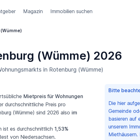
tgeber
Magazin
Immobilien suchen
g (Wümme)
otenburg (Wümme) 2026
s Wohnungsmarkts in Rotenburg (Wümme)
Bitte beachte
rtsübliche
Mietpreis für Wohnungen
Die hier aufg
r durchschnittliche Preis pro
Gemeinde oder
enburg (Wümme) sind 2026 also
im
basieren auf 
unserem Immo
ist es durchschnittlich
1,53%
Miethäusern. 
Rest von Niedersachsen.