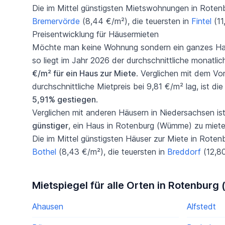
Die im Mittel günstigsten Mietswohnungen in Roten
Bremervörde
(8,44 €/m²), die teuersten in
Fintel
(11
Preisentwicklung für Häusermieten
Möchte man keine Wohnung sondern ein ganzes Ha
so liegt im Jahr 2026 der durchschnittliche monatli
€/m² für ein Haus zur Miete
. Verglichen mit dem Vo
durchschnittliche Mietpreis bei 9,81 €/m² lag, ist d
5,91% gestiegen
.
Verglichen mit anderen Häusern in Niedersachsen ist
günstiger
, ein Haus in Rotenburg (Wümme) zu miete
Die im Mittel günstigsten Häuser zur Miete in Rote
Bothel
(8,43 €/m²), die teuersten in
Breddorf
(12,80
Mietspiegel für alle Orten in Rotenbur
Ahausen
Alfstedt