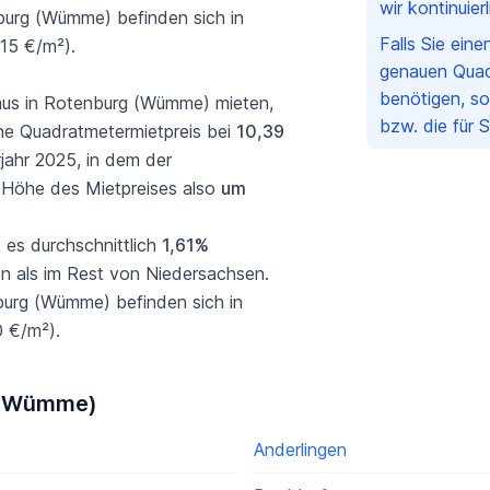
wir kontinuie
burg (Wümme) befinden sich in
Falls Sie ein
,15 €/m²).
genauen Quad
benötigen, so
us in Rotenburg (Wümme) mieten,
bzw. die für 
che Quadratmetermietpreis bei
10,39
rjahr 2025, in dem der
ie Höhe des Mietpreises also
um
 es durchschnittlich
1,61%
n als im Rest von Niedersachsen.
nburg (Wümme) befinden sich in
 €/m²).
g (Wümme)
Anderlingen