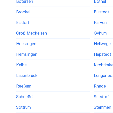
Bötersen
Bothel
Brockel
Bülstedt
Elsdorf
Farven
Groß Meckelsen
Gyhum
Heeslingen
Hellwege
Hemslingen
Hepstedt
Kalbe
Kirchtimk
Lauenbrück
Lengenbos
Reeßum
Rhade
Scheeßel
Seedorf
Sottrum
Stemmen