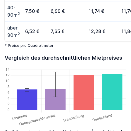
40-
7,50 €
6,99 €
11,74 €
11,7
2
90m
über
6,52 €
7,65 €
12,28 €
11,8
2
90m
* Preise pro Quadratmeter
Vergleich des durchschnittlichen Mietpreises
2