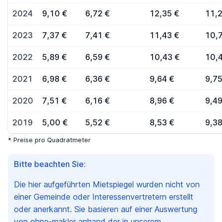
2024
9,10 €
6,72 €
12,35 €
11,
2023
7,37 €
7,41 €
11,43 €
10,
2022
5,89 €
6,59 €
10,43 €
10,
2021
6,98 €
6,36 €
9,64 €
9,75
2020
7,51 €
6,16 €
8,96 €
9,49
2019
5,00 €
5,52 €
8,53 €
9,38
* Preise pro Quadratmeter
Bitte beachten Sie:
Die hier aufgeführten Mietspiegel wurden nicht von
einer Gemeinde oder Interessenvertretern erstellt
oder anerkannt. Sie basieren auf einer Auswertung
von ohne-makler anhand der in unserem