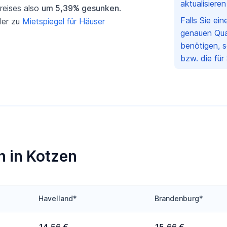
aktualisiere
preises also
um 5,39% gesunken
.
Falls Sie ei
er zu
Mietspiegel für Häuser
genauen Qua
benötigen, s
bzw. die für
 in Kotzen
Havelland*
Brandenburg*