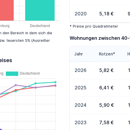
2020
5,18 €
* Preise pro Quadratmeter
en den Bereich in dem sich die
Wohnungen zwischen 40
zw. teuersten 5% (Ausreißer
Jahr
Kotzen*
H
eises
2026
5,82 €
2025
6,41 €
2024
5,90 €
2023
7,58 €