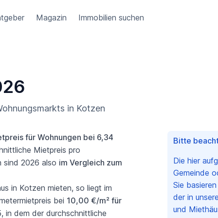
tgeber
Magazin
Immobilien suchen
026
 Wohnungsmarkts in Kotzen
etpreis für Wohnungen bei 6,34
Bitte beacht
nittliche Mietpreis pro
Die hier auf
n sind 2026 also
im Vergleich zum
Gemeinde ode
Sie basiere
 in Kotzen mieten, so liegt im
der in unser
metermietpreis bei
10,00 €/m² für
und Miethäu
, in dem der durchschnittliche