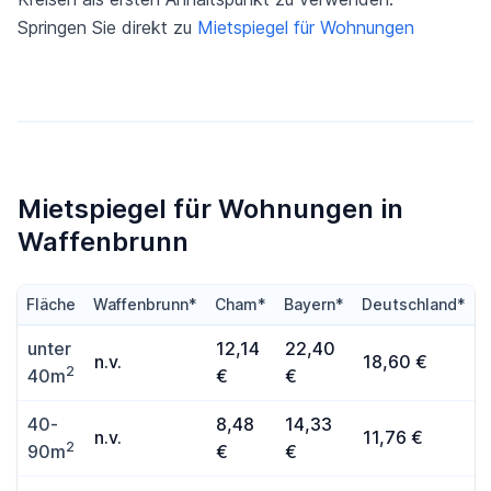
Springen Sie direkt zu
Mietspiegel für Wohnungen
Mietspiegel für Wohnungen in
Waffenbrunn
Fläche
Waffenbrunn*
Cham*
Bayern*
Deutschland*
unter
12,14
22,40
n.v.
18,60 €
2
40m
€
€
40-
8,48
14,33
n.v.
11,76 €
2
90m
€
€