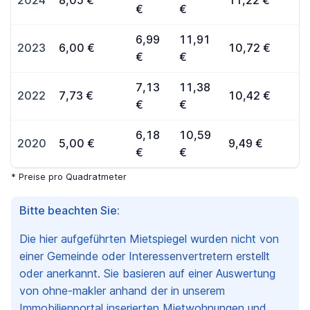
2024
8,05 €
11,22 €
€
€
6,99
11,91
2023
6,00 €
10,72 €
€
€
7,13
11,38
2022
7,73 €
10,42 €
€
€
6,18
10,59
2020
5,00 €
9,49 €
€
€
* Preise pro Quadratmeter
Bitte beachten Sie:
Die hier aufgeführten Mietspiegel wurden nicht von
einer Gemeinde oder Interessenvertretern erstellt
oder anerkannt. Sie basieren auf einer Auswertung
von ohne-makler anhand der in unserem
Immobilienportal inserierten Mietwohnungen und