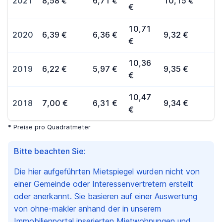
2021
8,58 €
6,71 €
10,15 €
€
10,71
2020
6,39 €
6,36 €
9,32 €
€
10,36
2019
6,22 €
5,97 €
9,35 €
€
10,47
2018
7,00 €
6,31 €
9,34 €
€
* Preise pro Quadratmeter
Bitte beachten Sie:
Die hier aufgeführten Mietspiegel wurden nicht von
einer Gemeinde oder Interessenvertretern erstellt
oder anerkannt. Sie basieren auf einer Auswertung
von ohne-makler anhand der in unserem
Immobilienportal inserierten Mietwohnungen und